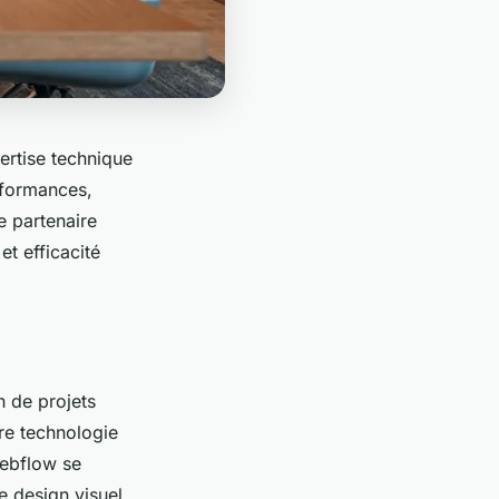
ertise technique
rformances,
e partenaire
et efficacité
n de projets
re technologie
Webflow se
e design visuel,