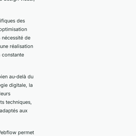
ifiques des
’optimisation
s nécessité de
ne réalisation
n constante
bien au-delà du
ie digitale, la
leurs
ts techniques,
t adaptés aux
 Webflow permet