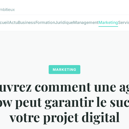
mbitieux
cueil
Actu
Business
Formation
Juridique
Management
Marketing
Servi
MARKETING
uvrez comment une a
w peut garantir le su
votre projet digital