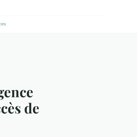
ces
gence
ccès de