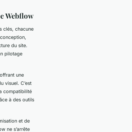
nce Webflow
s clés, chacune
a conception,
cture du site.
un pilotage
offrant une
u visuel. C’est
la compatibilité
âce à des outils
isation et de
ow ne s’arrête