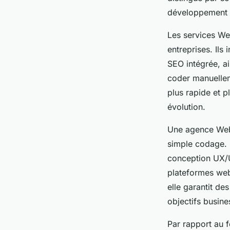
développement et
Les services We
entreprises. Ils
SEO intégrée, ai
coder manuellem
plus rapide et p
évolution.
Une agence Webf
simple codage. E
conception UX/UI
plateformes web
elle garantit de
objectifs busine
Par rapport au 