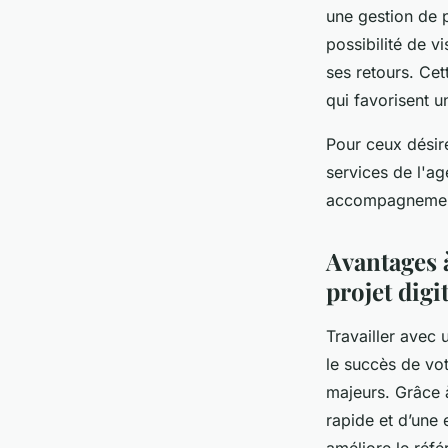
une gestion de p
possibilité de v
ses retours. Ce
qui favorisent u
Pour ceux désire
services de l'a
accompagnement
Avantages 
projet digit
Travailler avec
le succès de vot
majeurs. Grâce à
rapide et d’une e
améliore le réfé