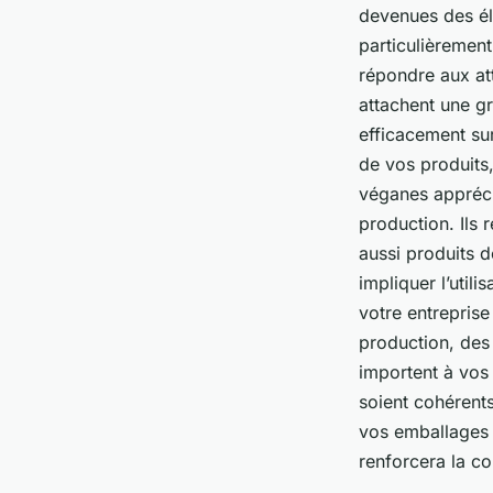
devenues des él
particulièrement
répondre aux at
attachent une g
efficacement sur
de vos produits,
véganes appréci
production. Ils 
aussi produits 
impliquer l’util
votre entrepris
production, des 
importent à vo
soient cohérents
vos emballages 
renforcera la c