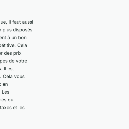
ue, il faut aussi
n plus disposés
ent à un bon
étitive. Cela
r des prix
apes de votre
 Il est
s. Cela vous
x en
. Les
hés ou
taxes et les