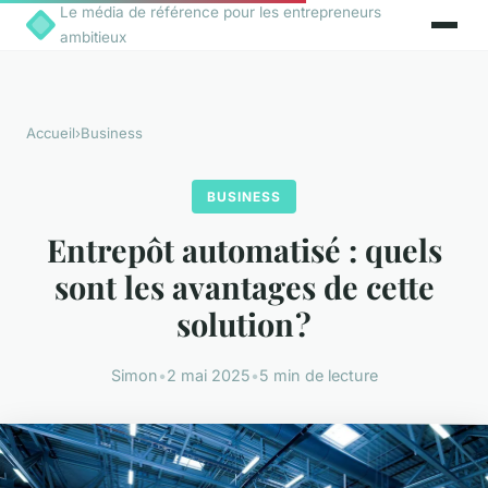
Le média de référence pour les entrepreneurs
ambitieux
Accueil
›
Business
BUSINESS
Entrepôt automatisé : quels
sont les avantages de cette
solution ?
Simon
•
2 mai 2025
•
5 min de lecture