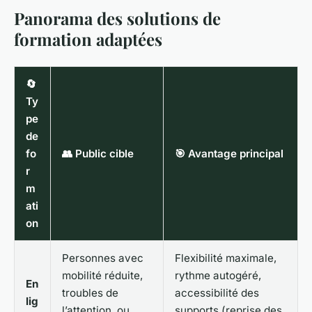
Panorama des solutions de
formation adaptées
🔄
Ty
pe
de
fo
👥 Public cible
🎯 Avantage principal
r
m
ati
on
Personnes avec
Flexibilité maximale,
mobilité réduite,
rythme autogéré,
En
troubles de
accessibilité des
lig
l’attention, ou
supports (reprise des