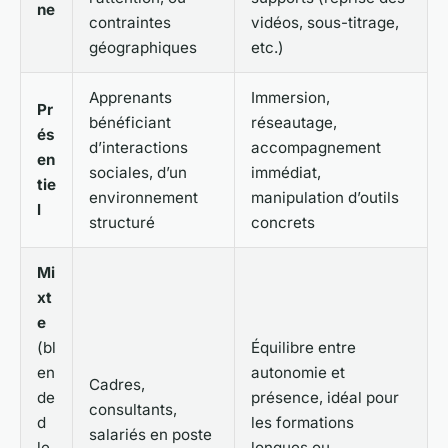
ne
contraintes
vidéos, sous-titrage,
géographiques
etc.)
Apprenants
Immersion,
Pr
bénéficiant
réseautage,
és
d’interactions
accompagnement
en
sociales, d’un
immédiat,
tie
environnement
manipulation d’outils
l
structuré
concrets
Mi
xt
e
(bl
Équilibre entre
en
autonomie et
Cadres,
de
présence, idéal pour
consultants,
d
les formations
salariés en poste
le
longues ou