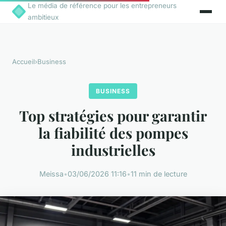
Le média de référence pour les entrepreneurs
ambitieux
Accueil
›
Business
BUSINESS
Top stratégies pour garantir
la fiabilité des pompes
industrielles
Meissa
•
03/06/2026 11:16
•
11 min de lecture