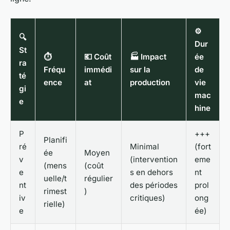
⚙️
🔍
Dur
St
⏱️
💶 Coût
🏭 Impact
ée
ra
Fréqu
immédi
sur la
de
té
ence
at
production
vie
gi
mac
e
hine
P
+++
Planifi
ré
Minimal
(fort
ée
Moyen
v
(intervention
eme
(mens
(coût
e
s en dehors
nt
uelle/t
régulier
nt
des périodes
prol
rimest
)
iv
critiques)
ong
rielle)
e
ée)