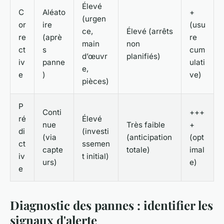
Élevé
C
Aléato
+
(urgen
or
ire
(usu
ce,
Élevé (arrêts
re
(aprè
re
main
non
ct
s
cum
d’œuvr
planifiés)
iv
panne
ulati
e,
e
)
ve)
pièces)
P
Conti
+++
ré
Élevé
nue
Très faible
+
di
(investi
(via
(anticipation
(opt
ct
ssemen
capte
totale)
imal
iv
t initial)
urs)
e)
e
Diagnostic des pannes : identifier les
signaux d'alerte